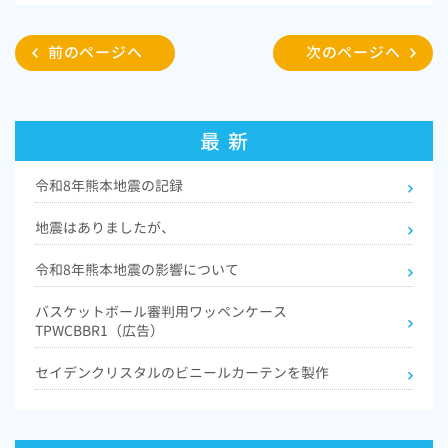
c
i
e
t
前のページへ
次のページへ
b
t
o
e
o
r
最 新
k
令和8年熊本地震の記録
地震はありましたが、
令和8年熊本地震の影響について
バスケットボール審判用ワッペンケース
TPWCBBR1（広告）
セイデンクリスタルのビニールカーテンを製作