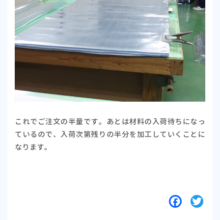
これでご注文の半量です。あとは材料の入荷待ちになっ
ているので、入荷次第残りの半分を加工していくことに
なります。
F
T
a
w