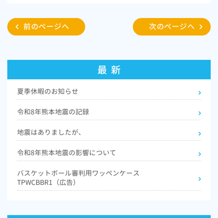
c
i
e
t
前のページへ
次のページへ
b
t
o
e
o
r
最 新
k
夏季休暇のお知らせ
令和8年熊本地震の記録
地震はありましたが、
令和8年熊本地震の影響について
バスケットボール審判用ワッペンケース
TPWCBBR1（広告）