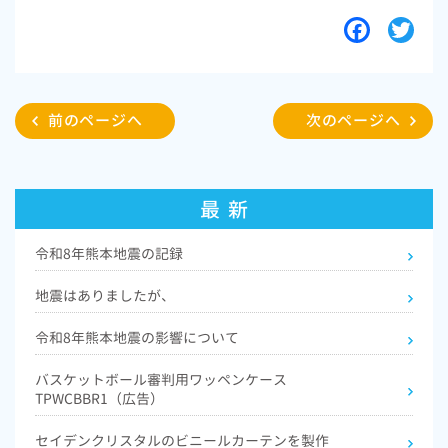
F
T
a
w
c
i
e
t
前のページへ
次のページへ
b
t
o
e
o
r
最 新
k
令和8年熊本地震の記録
地震はありましたが、
令和8年熊本地震の影響について
バスケットボール審判用ワッペンケース
TPWCBBR1（広告）
セイデンクリスタルのビニールカーテンを製作