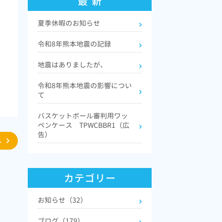
最 新
夏季休暇のお知らせ
令和8年熊本地震の記録
地震はありましたが、
令和8年熊本地震の影響につい
T
て
w
バスケットボール審判用ワッ
ペンケース TPWCBBR1（広
告）
へ
e
カテゴリー
お知らせ（32）
ブログ（179）