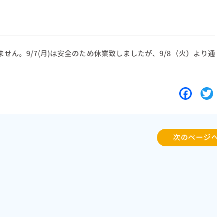
せん。9/7(月)は安全のため休業致しましたが、9/8（火）より通
F
a
c
i
e
t
次のページ
b
t
o
o
r
k