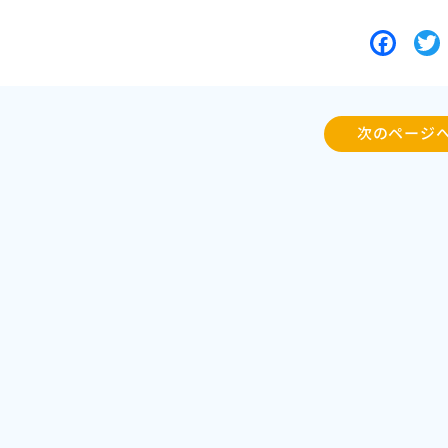
F
a
c
i
e
t
次のページ
b
t
o
o
r
k